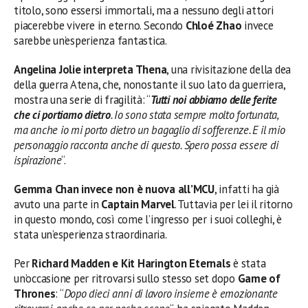
titolo, sono essersi immortali, ma a nessuno degli attori
piacerebbe vivere in eterno. Secondo
Chloé Zhao
invece
sarebbe un’esperienza fantastica.
Angelina Jolie interpreta Thena
, una rivisitazione della dea
della guerra Atena, che, nonostante il suo lato da guerriera,
mostra una serie di fragilità: “
Tutti
noi abbiamo delle ferite
che ci portiamo dietro
. Io sono stata sempre molto fortunata,
ma anche io mi porto dietro un bagaglio di sofferenze. E il mio
personaggio racconta anche di questo. Spero possa essere di
ispirazione
“.
Gemma Chan invece non è nuova all’MCU
, infatti ha già
avuto una parte in
Captain Marvel
. Tuttavia per lei il ritorno
in questo mondo, così come l’ingresso per i suoi colleghi, è
stata un’esperienza straordinaria.
Per
Richard Madden e Kit Harington
Eternals
è stata
un’occasione per ritrovarsi sullo stesso set dopo
Game of
Thrones
: “
Dopo dieci anni di lavoro insieme è emozionante