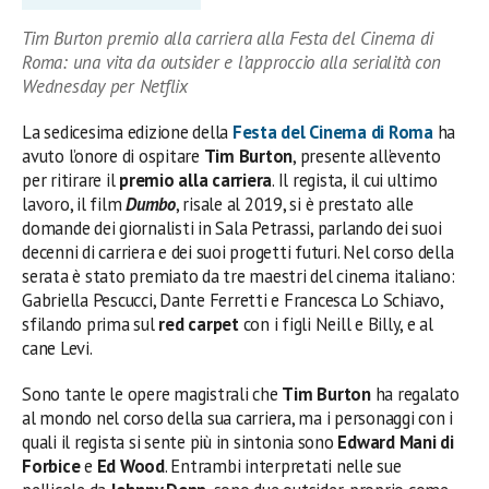
Tim Burton premio alla carriera alla Festa del Cinema di
Roma: una vita da outsider e l’approccio alla serialità con
Wednesday per Netflix
La sedicesima edizione della
Festa del Cinema di Roma
ha
avuto l’onore di ospitare
Tim Burton
, presente all’evento
per ritirare il
premio alla carriera
. Il regista, il cui ultimo
lavoro, il film
Dumbo
, risale al 2019, si è prestato alle
domande dei giornalisti in Sala Petrassi, parlando dei suoi
decenni di carriera e dei suoi progetti futuri. Nel corso della
serata è stato premiato da tre maestri del cinema italiano:
Gabriella Pescucci, Dante Ferretti e Francesca Lo Schiavo,
sfilando prima sul
red carpet
con i figli Neill e Billy, e al
cane Levi.
Sono tante le opere magistrali che
Tim Burton
ha regalato
al mondo nel corso della sua carriera, ma i personaggi con i
quali il regista si sente più in sintonia sono
Edward Mani di
Forbice
e
Ed Wood
. Entrambi interpretati nelle sue