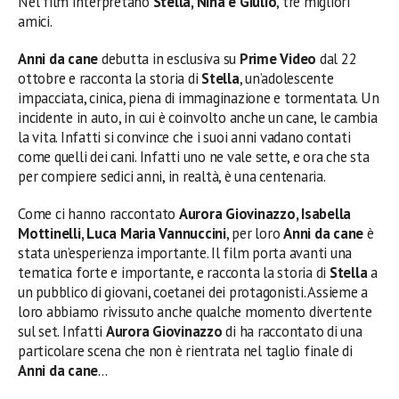
Nel film interpretano
Stella, Nina e Giulio
, tre migliori
amici.
Anni da cane
debutta in esclusiva su
Prime Video
dal 22
ottobre e racconta la storia di
Stella
, un’adolescente
impacciata, cinica, piena di immaginazione e tormentata. Un
incidente in auto, in cui è coinvolto anche un cane, le cambia
la vita. Infatti si convince che i suoi anni vadano contati
come quelli dei cani. Infatti uno ne vale sette, e ora che sta
per compiere sedici anni, in realtà, è una centenaria.
Come ci hanno raccontato
Aurora Giovinazzo, Isabella
Mottinelli, Luca Maria Vannuccini
, per loro
Anni da cane
è
stata un’esperienza importante. Il film porta avanti una
tematica forte e importante, e racconta la storia di
Stella
a
un pubblico di giovani, coetanei dei protagonisti. Assieme a
loro abbiamo rivissuto anche qualche momento divertente
sul set. Infatti
Aurora Giovinazzo
di ha raccontato di una
particolare scena che non è rientrata nel taglio finale di
Anni da cane
…