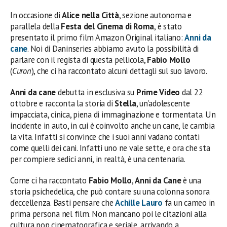
In occasione di
Alice nella Città
, sezione autonoma e
parallela della
Festa del Cinema di Roma
, è stato
presentato il primo film Amazon Original italiano:
Anni da
cane
. Noi di Daninseries abbiamo avuto la possibilità di
parlare con il regista di questa pellicola,
Fabio Mollo
(
Curon
), che ci ha raccontato alcuni dettagli sul suo lavoro.
Anni da cane
debutta in esclusiva su
Prime Video
dal 22
ottobre e racconta la storia di
Stella
, un’adolescente
impacciata, cinica, piena di immaginazione e tormentata. Un
incidente in auto, in cui è coinvolto anche un cane, le cambia
la vita. Infatti si convince che i suoi anni vadano contati
come quelli dei cani. Infatti uno ne vale sette, e ora che sta
per compiere sedici anni, in realtà, è una centenaria.
Come ci ha raccontato
Fabio Mollo
,
Anni da Cane
è una
storia psichedelica, che può contare su una colonna sonora
d’eccellenza. Basti pensare che
Achille Lauro
fa un cameo in
prima persona nel film. Non mancano poi le citazioni alla
cultura pop cinematografica e seriale, arrivando a