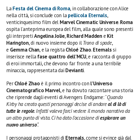
La
Festa del Cinema di Roma
, in collaborazione con Alice
nella città, si conclude con la
pellicola
Eternals
,
venticinquesimo film del
Marvel Cinematic Universe
.
Roma
ospita l’anteprima europea del film, alla quale sono presenti
gli interpreti
Angelina Jolie
,
Richard Madden
e
Kit
Harington
, di nuovo insieme dopo il
Trono di spade
,
e
Gemma Chan
, e la regista
Chloé Zhao
.
Eternals
si
inserisce nella
fase quattro dell’MCU
, e racconta di gruppo
di eroi immortali, che devono far fronte a una terribile
minaccia, rappresentata dai
Devianti
.
Per
Chloé Zhao
è il primo incontro con
l’Universo
Cinematografico Marvel
, e ha dovuto raccontare una storia
che riprende dagli eventi di Avengers Endgame: “
Quando
Kirby ha creato questi personaggi decise di andare
al di là di
tutte le regole
. Infatti voleva farci vedere il mondo narrativo da
un altro punto di vista. Ci ha dato l’occasione di
esplorare un
nuovo universo
“.
I personaggi protagonisti di
Eternals
, come si evince già dal