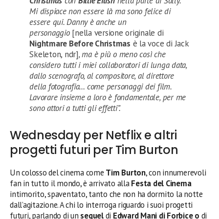
Christmas
con
Billie Eilish
nella parte di Sally.
Mi dispiace non essere là ma sono felice di
essere qui. Danny è anche un
personaggio
[nella versione originale di
Nightmare Before Christmas
è la voce di Jack
Skeleton, ndr]
, ma è più o meno così che
considero tutti i miei collaboratori di lunga data,
dallo scenografo, al compositore, al direttore
della fotografia… come personaggi dei film.
Lavorare insieme a loro è fondamentale, per me
sono attori a tutti gli effetti”.
Wednesday per Netflix e altri
progetti futuri per Tim Burton
Un colosso del cinema come
Tim Burton
, con innumerevoli
fan in tutto il mondo, è arrivato alla
Festa del Cinema
intimorito, spaventato, tanto che non ha dormito la notte
dall’agitazione. A chi lo interroga riguardo i suoi progetti
futuri, parlando di un
sequel
di
Edward Mani di Forbice o
di