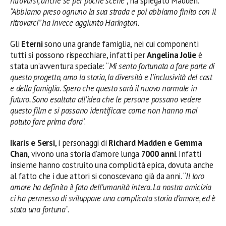
ritrovarsi, anche se per poche scene
“, ha spiegato Madden.
“Abbiamo preso ognuno la sua strada e poi abbiamo finito con il
ritrovarci” ha invece aggiunto Harington.
Gli
Eterni
sono una grande famiglia, nei cui componenti
tutti si possono rispecchiare, infatti per
Angelina Jolie
è
stata un’avventura speciale: “
Mi sento fortunata a fare parte di
questo progetto, amo la storia, la diversità e l’inclusività del cast
e della famiglia. Spero che questo sarà il nuovo normale in
futuro. Sono esaltata all’idea che le persone possano vedere
questo film e si possano identificare come non hanno mai
potuto fare prima d’ora
“.
Ikaris e Sersi
, i personaggi di
Richard Madden e Gemma
Chan
, vivono una storia d’amore lunga
7000 anni
. Infatti
insieme hanno costruito una complicità epica, dovuta anche
al fatto che i due attori si conoscevano già da anni. “
Il loro
amore ha definito il fato dell’umanità intera. La nostra amicizia
ci ha permesso di sviluppare una complicata storia d’amore, ed è
stata una fortuna
“.