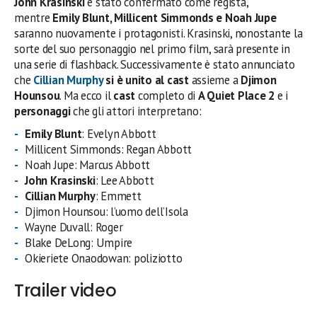
John Krasinski
è stato confermato come regista,
mentre
Emily Blunt
, Millicent Simmonds e Noah Jupe
saranno nuovamente i protagonisti. Krasinski, nonostante la
sorte del suo personaggio nel primo film, sarà presente in
una serie di flashback. Successivamente è stato annunciato
che
Cillian Murphy
si è unito al cast
assieme a
Djimon
Hounsou
. Ma ecco il
cast
completo di
A Quiet Place 2
e i
personaggi
che gli attori interpretano:
Emily Blunt
: Evelyn Abbott
Millicent Simmonds: Regan Abbott
Noah Jupe: Marcus Abbott
John Krasinski
: Lee Abbott
Cillian Murphy
: Emmett
Djimon Hounsou: l’uomo dell’Isola
Wayne Duvall: Roger
Blake DeLong: Umpire
Okieriete Onaodowan: poliziotto
Trailer video