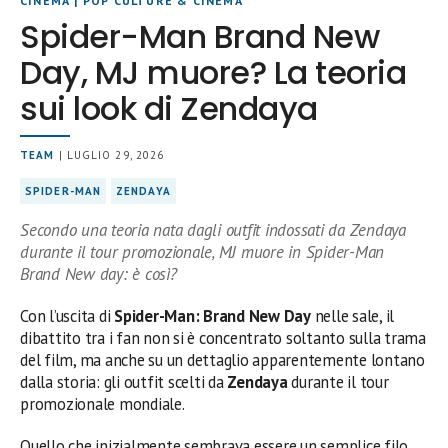
CINEMA
|
POP CULTURE & CINEMA
Spider-Man Brand New
Day, MJ muore? La teoria
sui look di Zendaya
TEAM
| LUGLIO 29, 2026
SPIDER-MAN
ZENDAYA
Secondo una teoria nata dagli outfit indossati da Zendaya
durante il tour promozionale, MJ muore in Spider-Man
Brand New day: è così?
Con l’uscita di
Spider-Man: Brand New Day
nelle sale, il
dibattito tra i fan non si è concentrato soltanto sulla trama
del film, ma anche su un dettaglio apparentemente lontano
dalla storia: gli outfit scelti da
Zendaya
durante il tour
promozionale mondiale.
Quello che inizialmente sembrava essere un semplice filo