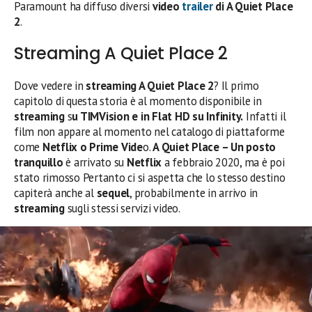
Paramount ha diffuso diversi
video
trailer
di A Quiet Place
2
.
Streaming A Quiet Place 2
Dove vedere in
streaming A Quiet Place 2
? Il primo
capitolo di questa storia è al momento disponibile in
streaming
s
u TIMVision e in Flat HD su Infinity.
Infatti il
film non appare al momento nel catalogo di piattaforme
come
Netflix o Prime Vide
o.
A Quiet Place – Un posto
tranquillo
è arrivato su
Netflix
a febbraio 2020, ma è poi
stato rimosso Pertanto ci si aspetta che lo stesso destino
capiterà anche al
sequel
, probabilmente in arrivo in
streaming
sugli stessi servizi video.