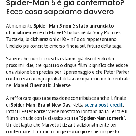
Spider-Man 5 è già confermato?
Ecco cosa sappiamo davvero
Al momento
Spider-Man 5 non è stato annunciato
ufficialmente
né da Marvel Studios né da Sony Pictures.
Tuttavia, le dichiarazioni di Kevin Feige rappresentano
l’indizio più concreto emerso finora sul futuro della saga.
Sapere che i vertici creativi stanno già discutendo dei
prossimi “due, tre, quattro o cinque film” significa che esiste
una visione ben precisa per il personaggio e che Peter Parker
continuerà con ogni probabilità a occupare un ruolo centrale
nel
Marvel Cinematic Universe
.
A rafforzare questa sensazione contribuisce anche il finale
di
Spider-Man: Brand New Day
. Nella
scena post-credit
,
infatti, Peter Parker viene mostrato lontano dalla Terra e il
film si chiude con la classica scritta
“Spider-Man tornerà”
.
Un dettaglio che Marvel utilizza tradizionalmente per
confermare il ritorno di un personaggio e che, in questo