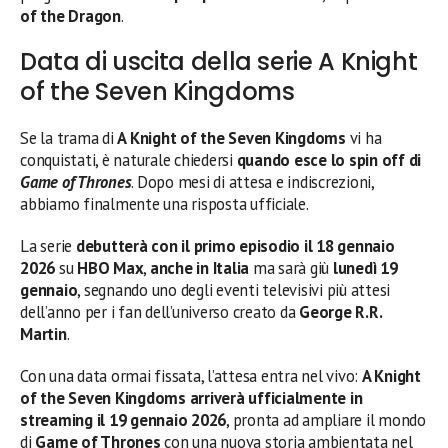
of the Dragon
.
Data di uscita della serie A Knight
of the Seven Kingdoms
Se la trama di
A Knight of the Seven Kingdoms
vi ha
conquistati, è naturale chiedersi
quando esce lo spin off di
Game of Thrones
. Dopo mesi di attesa e indiscrezioni,
abbiamo finalmente una risposta ufficiale.
La serie
debutterà con il primo episodio il 18 gennaio
2026
su
HBO Max
,
anche in Italia
ma sarà giù
lunedì 19
gennaio
, segnando uno degli eventi televisivi più attesi
dell’anno per i fan dell’universo creato da
George R.R.
Martin
.
Con una data ormai fissata, l’attesa entra nel vivo:
A Knight
of the Seven Kingdoms arriverà ufficialmente in
streaming il 19 gennaio 2026
, pronta ad ampliare il mondo
di
Game of Thrones
con una nuova storia ambientata nel