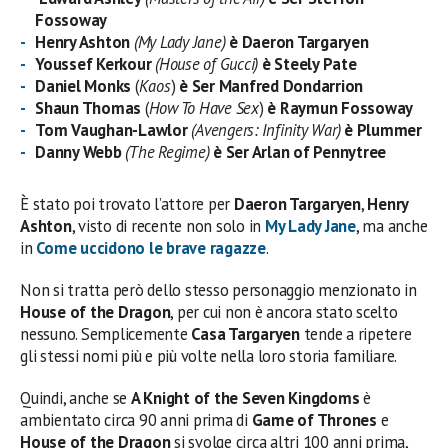
Fossoway
Henry Ashton
(My Lady Jane)
è Daeron Targaryen
Youssef Kerkour
(House of Gucci)
è Steely Pate
Daniel Monks
(
Kaos
)
è Ser Manfred Dondarrion
Shaun Thomas
(
How To Have Sex
)
è Raymun Fossoway
Tom Vaughan-Lawlor
(Avengers: Infinity War)
è Plummer
Danny Webb
(The Regime)
è Ser Arlan of Pennytree
È stato poi trovato l’attore per
Daeron Targaryen
,
Henry
Ashton
, visto di recente non solo in
My Lady Jane
, ma anche
in
Come uccidono le brave ragazze
.
Non si tratta però dello stesso personaggio menzionato in
House of the Dragon
, per cui non è ancora stato scelto
nessuno. Semplicemente
Casa Targaryen
tende a ripetere
gli stessi nomi più e più volte nella loro storia familiare.
Quindi, anche se
A Knight of the Seven Kingdoms
è
ambientato circa 90 anni prima di
Game of Thrones
e
House of the Dragon
si svolge circa altri 100 anni prima,