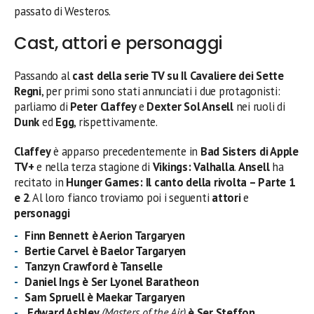
passato di Westeros.
Cast, attori e personaggi
Passando al
cast della serie TV su Il Cavaliere dei Sette
Regni
, per primi sono stati annunciati i due protagonisti:
parliamo di
Peter Claffey
e
Dexter Sol Ansell
nei ruoli di
Dunk
ed
Egg
, rispettivamente.
Claffey
è apparso precedentemente in
Bad Sisters di Apple
TV+
e nella terza stagione di
Vikings: Valhalla
.
Ansell
ha
recitato in
Hunger Games: Il canto della rivolta – Parte 1
e 2
. Al loro fianco troviamo poi i seguenti
attori
e
personaggi
Finn Bennett è Aerion Targaryen
Bertie Carvel è Baelor Targaryen
Tanzyn Crawford è Tanselle
Daniel Ings è Ser Lyonel Baratheon
Sam Spruell è Maekar Targaryen
Edward Ashley
(Masters of the Air)
è Ser Steffon