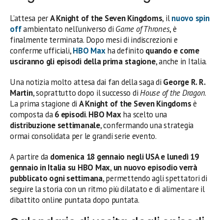
L’attesa per
A Knight of the Seven Kingdoms
, il
nuovo spin
off
ambientato nell’universo di
Game of Thrones
, è
finalmente terminata. Dopo mesi di indiscrezioni e
conferme ufficiali,
HBO Max
ha definito
quando e come
usciranno gli episodi della prima stagione
, anche in Italia.
Una notizia molto attesa dai fan della saga di
George R. R.
Martin
, soprattutto dopo il successo di
House of the Dragon
.
La prima stagione di
A Knight of the Seven Kingdoms
è
composta da
6 episodi
.
HBO Max
ha scelto una
distribuzione settimanale
, confermando una strategia
ormai consolidata per le grandi serie evento.
A partire da
domenica 18 gennaio negli USA e lunedì 19
gennaio in Italia su HBO Max
,
un nuovo episodio verrà
pubblicato ogni settimana
, permettendo agli spettatori di
seguire la storia con un ritmo più dilatato e di alimentare il
dibattito online puntata dopo puntata.