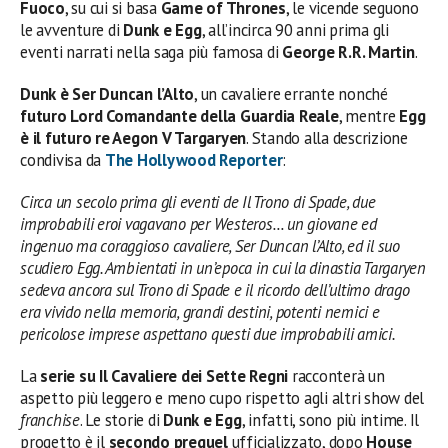
Fuoco
, su cui si basa
Game of Thrones
, le vicende seguono
le avventure di
Dunk e Egg
, all’incirca 90 anni prima gli
eventi narrati nella saga più famosa di
George R.R. Martin
.
Dunk è Ser Duncan l’Alto
, un cavaliere errante nonché
futuro Lord Comandante della Guardia Reale
, mentre
Egg
è il futuro re Aegon V Targaryen
. Stando alla descrizione
condivisa da
The Hollywood Reporter
:
Circa un secolo prima gli eventi de Il Trono di Spade, due
improbabili eroi vagavano per Westeros… un giovane ed
ingenuo ma coraggioso cavaliere, Ser Duncan l’Alto, ed il suo
scudiero Egg. Ambientati in un’epoca in cui la dinastia Targaryen
sedeva ancora sul Trono di Spade e il ricordo dell’ultimo drago
era vivido nella memoria, grandi destini, potenti nemici e
pericolose imprese aspettano questi due improbabili amici.
La
serie su Il Cavaliere dei Sette Regni
racconterà un
aspetto più leggero e meno cupo rispetto agli altri show del
franchise
. Le storie di
Dunk e Egg
, infatti, sono più intime. Il
progetto è il
secondo prequel
ufficializzato, dopo
House