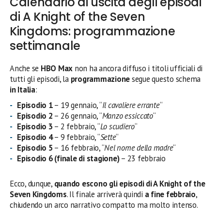
Calendario di uscita degli episodi
di A Knight of the Seven
Kingdoms: programmazione
settimanale
Anche se
HBO Max
non ha ancora diffuso i titoli ufficiali di
tutti gli episodi, la
programmazione
segue questo schema
in Italia
:
Episodio 1
– 19 gennaio, “
Il cavaliere errante
“
Episodio 2
– 26 gennaio, “
Manzo essiccato
“
Episodio 3
– 2 febbraio, “
Lo scudiero
“
Episodio 4
– 9 febbraio, “
Sette
“
Episodio 5
– 16 febbraio, “
Nel nome della madre
“
Episodio 6 (finale di stagione)
– 23 febbraio
Ecco, dunque,
quando escono gli episodi di A Knight of the
Seven Kingdoms
. Il finale arriverà quindi
a fine febbraio
,
chiudendo un arco narrativo compatto ma molto intenso.