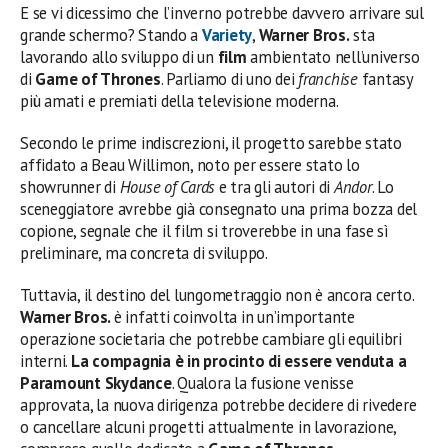
E se vi dicessimo che l’inverno potrebbe davvero arrivare sul
grande schermo? Stando a
Variety
,
Warner Bros.
sta
lavorando allo sviluppo di un
film
ambientato nell’universo
di
Game of Thrones
. Parliamo di uno dei
franchise
fantasy
più amati e premiati della televisione moderna.
Secondo le prime indiscrezioni, il progetto sarebbe stato
affidato a Beau Willimon, noto per essere stato lo
showrunner di
House of Cards
e tra gli autori di
Andor
. Lo
sceneggiatore avrebbe già consegnato una prima bozza del
copione, segnale che il film si troverebbe in una fase sì
preliminare, ma concreta di sviluppo.
Tuttavia, il destino del lungometraggio non è ancora certo.
Warner Bros.
è infatti coinvolta in un’importante
operazione societaria che potrebbe cambiare gli equilibri
interni.
La compagnia è in procinto di essere venduta a
Paramount Skydance
. Qualora la fusione venisse
approvata, la nuova dirigenza potrebbe decidere di rivedere
o cancellare alcuni progetti attualmente in lavorazione,