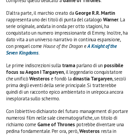
compreso quello dedicato a
Game of Thrones
.
D’altra parte, il marchio creato da
George R.R. Martin
rappresenta uno dei titoli di punta del catalogo
Warner
. La
serie originale, andata in onda per otto stagioni, ha
conquistato un numero impressionante di Emmy. Inoltre, ha
dato vita a un universo narrativo in continua espansione,
con prequel come
House of the Dragon
e
A Knight of the
Seven Kingdoms
.
Le prime indiscrezioni sulla
trama
parlano di un
possibile
focus su Aegon I Targaryen
, il leggendario conquistatore
che unificò
Westeros
e fondò la
dinastia Targaryen
, secoli
prima degli eventi della serie principale. Si tratterebbe
quindi di un racconto epico ambientato in un’epoca ancora
inesplorata sullo schermo.
Con l’obiettivo dichiarato del futuro management di portare
numerosi film nelle sale cinematografiche, un titolo di
richiamo come
Game of Thrones
potrebbe diventare una
pedina fondamentale. Per ora, però,
Westeros
resta in