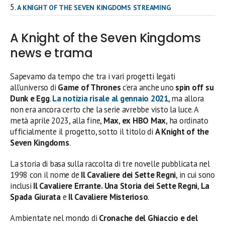
A KNIGHT OF THE SEVEN KINGDOMS STREAMING
A Knight of the Seven Kingdoms
news e trama
Sapevamo da tempo che tra i vari progetti legati
all’universo di
Game of Thrones
c’era anche uno
spin off su
Dunk e Egg
.
La notizia risale al gennaio 2021
, ma allora
non era ancora certo che la serie avrebbe visto la luce. A
metà aprile 2023, alla fine,
Max
,
ex HBO Max
, ha ordinato
ufficialmente il progetto, sotto il titolo di
A Knight of the
Seven Kingdoms
.
La storia di basa sulla raccolta di tre novelle pubblicata nel
1998 con il nome de
Il Cavaliere dei Sette Regni
, in cui sono
inclusi
Il Cavaliere Errante. Una Storia dei Sette Regni
,
La
Spada Giurata
e
Il Cavaliere Misterioso
.
Ambientate nel mondo di
Cronache del Ghiaccio e del