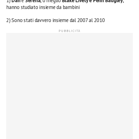
1)
Dan
e
Serena
, o meglio
Blake Lively e Penn Badgley
,
hanno studiato insieme da bambini
2) Sono stati davvero insieme dal 2007 al 2010