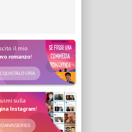
scito il mio
ovo romanzo
!
CQUISTALO ORA
uimi sulla
ina Instagram
!
DANINSERIES