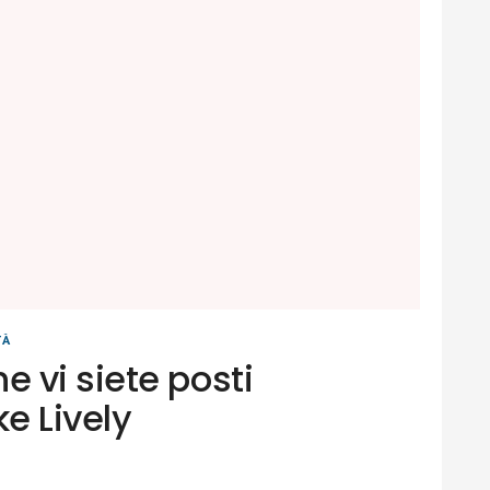
TÀ
 vi siete posti
e Lively