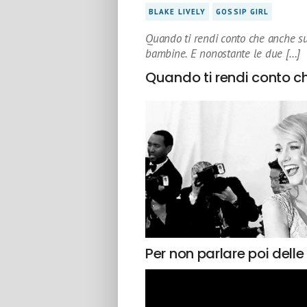
BLAKE LIVELY
GOSSIP GIRL
Quando ti rendi conto che anche suo
bambine. E nonostante le due […]
Quando ti rendi conto ch
Per non parlare poi dell