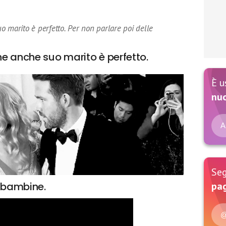
 marito è perfetto. Per non parlare poi delle
e anche suo marito è perfetto.
È u
nu
A
Seg
e bambine.
pag
@