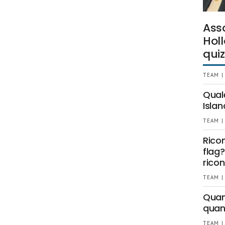
Ass
Holl
quiz
TEAM |
Qual
Islan
TEAM |
Rico
flag?
ricon
TEAM |
Quant
quan
TEAM |