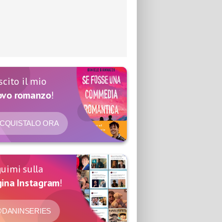
scito il mio
ovo romanzo
!
CQUISTALO ORA
uimi sulla
ina Instagram
!
DANINSERIES