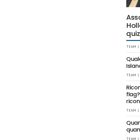
Ass
Holl
quiz
TEAM |
Qual
Islan
TEAM |
Rico
flag?
ricon
TEAM |
Quant
quan
TEAM |