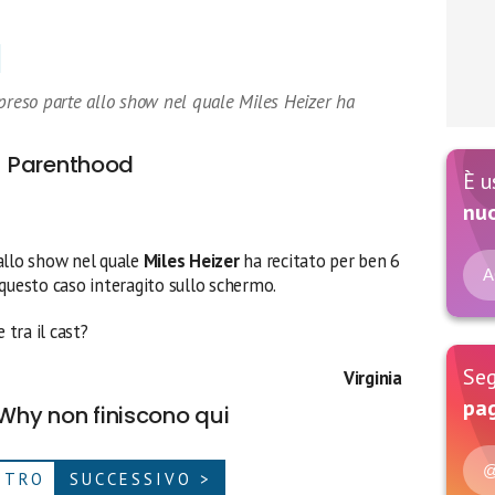
preso parte allo show nel quale Miles Heizer ha
Parenthood
È u
nu
allo show nel quale
Miles Heizer
ha recitato per ben 6
A
 questo caso interagito sullo schermo.
tra il cast?
Seg
Virginia
pag
 Why non finiscono qui
@
ETRO
SUCCESSIVO >