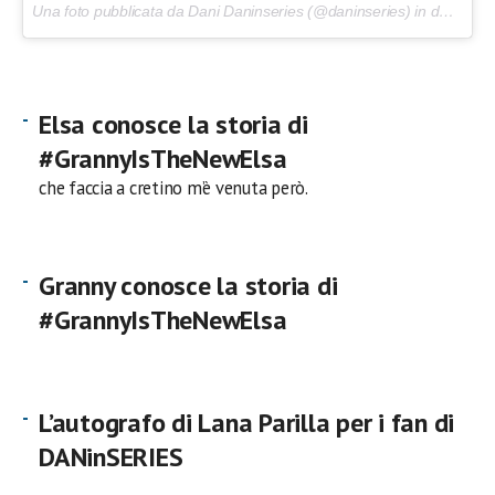
Una foto pubblicata da Dani Daninseries (@daninseries) in data:
24 
Elsa conosce la storia di
#GrannyIsTheNewElsa
che faccia a cretino m’è venuta però.
Granny conosce la storia di
#GrannyIsTheNewElsa
L’autografo di Lana Parilla per i fan di
DANinSERIES