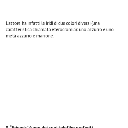
L’attore ha infatti le iridi di due colori diversi (una
caratteristica chiamata eterocromia): uno azzurro e uno
metà azzurro e marrone.
8. “Friends” è uno dei suoi telefilm preferiti.