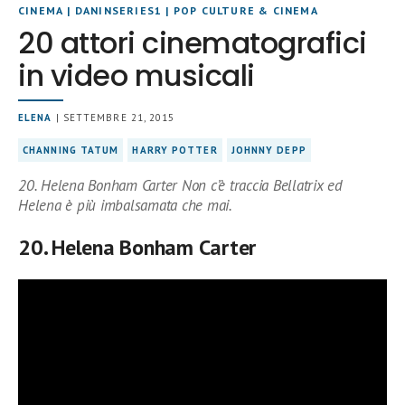
CINEMA
|
DANINSERIES1
|
POP CULTURE & CINEMA
20 attori cinematografici
in video musicali
ELENA
| SETTEMBRE 21, 2015
CHANNING TATUM
HARRY POTTER
JOHNNY DEPP
20. Helena Bonham Carter Non c’è traccia Bellatrix ed
Helena è più imbalsamata che mai.
20. Helena Bonham Carter