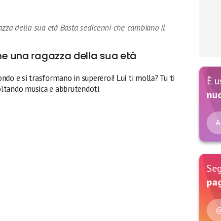
azza della sua età Basta sedicenni che cambiano il
ome una ragazza della sua età
do e si trasformano in supereroi! Lui ti molla? Tu ti
È u
ltando musica e abbrutendoti.
nu
A
Seg
pag
@