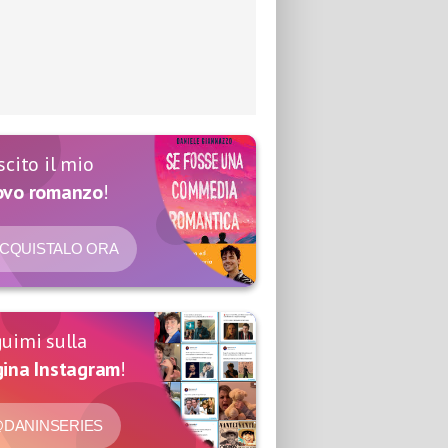
scito il mio
ovo romanzo
!
CQUISTALO ORA
uimi sulla
ina Instagram
!
DANINSERIES