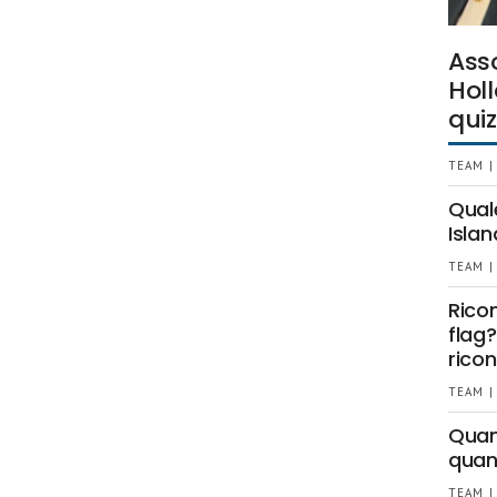
Ass
Holl
quiz
TEAM |
Qual
Islan
TEAM |
Rico
flag?
ricon
TEAM |
Quant
quan
TEAM |