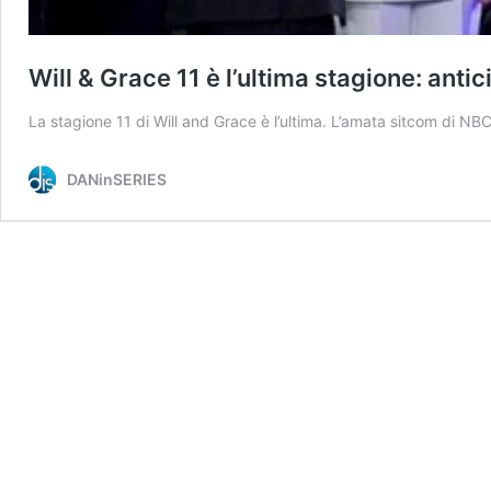
Will & Grace 11 è l’ultima stagione: anti
La stagione 11 di Will and Grace è l’ultima. L’amata sitcom di NB
DANinSERIES