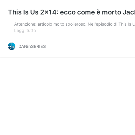
This Is Us 2×14: ecco come è morto Ja
Attenzione: articolo molto spoileroso. Nell’episodio di This 
This
Leggi tutto
Is
Us
DANinSERIES
2×14:
ecco
come
è
morto
Jack
Pearson