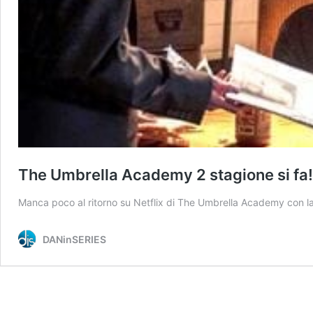
The Umbrella Academy 2 stagione si fa!
Manca poco al ritorno su Netflix di The Umbrella Academy con la s
DANinSERIES