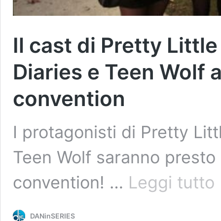
Il cast di Pretty Litt
Diaries e Teen Wolf a
convention
I protagonisti di Pretty Li
Teen Wolf saranno presto in
Il
convention! …
Leggi tutto
ca
di
Pr
DANinSERIES
Li