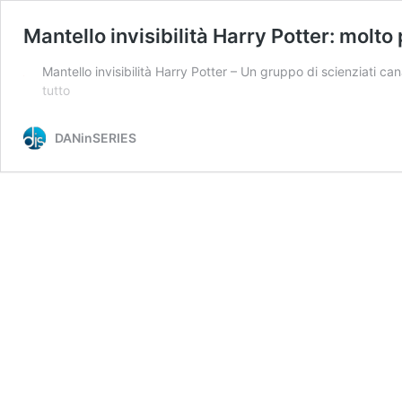
Mantello invisibilità Harry Potter: molt
Mantello invisibilità Harry Potter – Un gruppo di scienziati ca
Mantello
tutto
invisibilità
Harry
DANinSERIES
Potter:
molto
presto
potrebbe
diventare
realtà