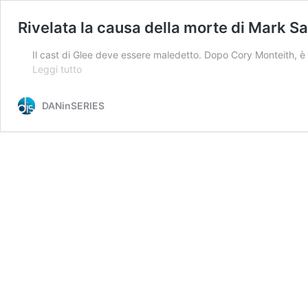
Rivelata la causa della morte di Mark Sa
Il cast di Glee deve essere maledetto. Dopo Cory Monteith,
Rivelata
Leggi tutto
la
causa
DANinSERIES
della
morte
di
Mark
Salling
(VIDEO)