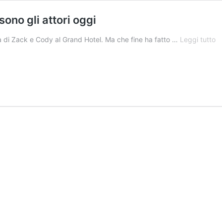
ono gli attori oggi
Z
ta di Zack e Cody al Grand Hotel. Ma che fine ha fatto …
Leggi tutto
e
C
al
G
Ho
e
c
s
gl
at
o