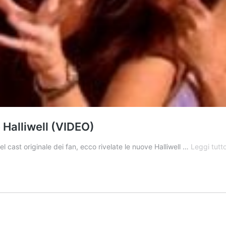
 Halliwell (VIDEO)
el cast originale dei fan, ecco rivelate le nuove Halliwell …
Leggi tutt