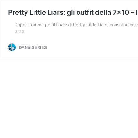
Pretty Little Liars: gli outfit della 7×10 –
Dopo il trauma per il finale di Pretty Little Liars, consoliam
Pretty
tutto
Little
Liars:
DANinSERIES
gli
outfit
della
7×10
–
la
TOP
8
del
finale!