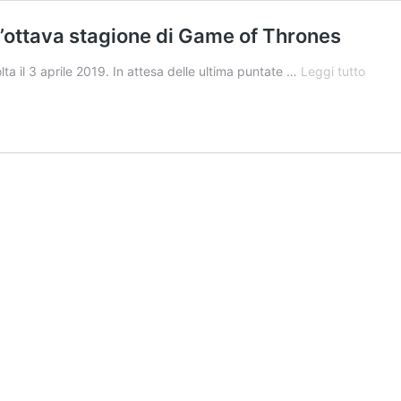
ell’ottava stagione di Game of Thrones
Tutte
ta il 3 aprile 2019. In attesa delle ultima puntate …
Leggi tutto
le
foto
e
i
video
dalla
premi
dell’o
stagi
di
Game
of
Thron