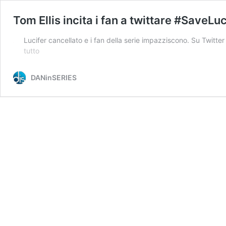
Tom Ellis incita i fan a twittare #SaveLu
Lucifer cancellato e i fan della serie impazziscono. Su Twitte
Tom
tutto
Ellis
incita
DANinSERIES
i
fan
a
twittare
#SaveLucifer
che
mobilita
la
Warner
a
salvare
la
serie