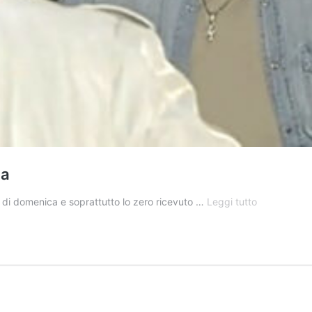
ca
LDA
a di domenica e soprattutto lo zero ricevuto …
Leggi tutto
si
sfoga
dopo
la
puntata
di
domenica