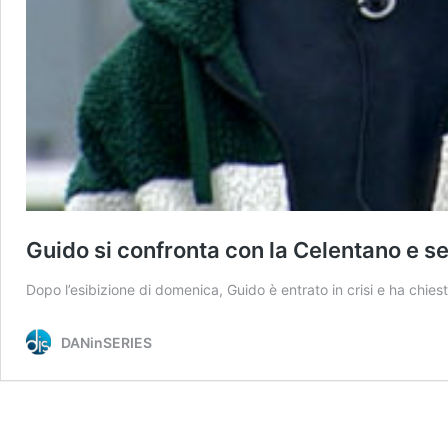
Guido si confronta con la Celentano e 
Dopo l’esibizione di domenica, Guido è entrato in crisi e ha chies
DANinSERIES