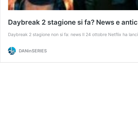
Daybreak 2 stagione si fa? News e antici
Daybreak 2 stagione non si fa: news Il 24 ottobre Netflix ha la
DANinSERIES