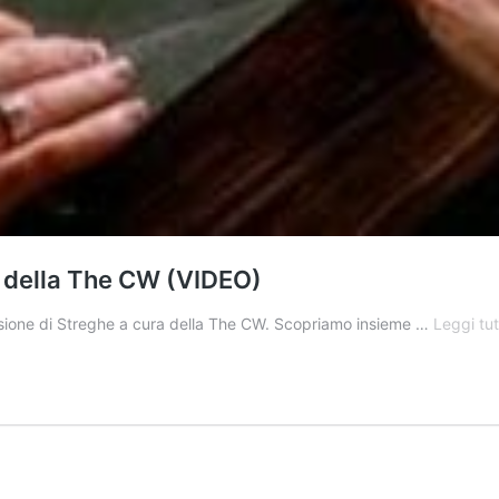
t della The CW (VIDEO)
rsione di Streghe a cura della The CW. Scopriamo insieme …
Leggi tut