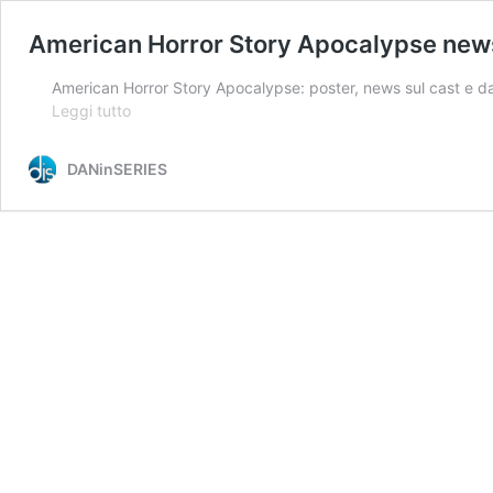
American Horror Story Apocalypse news a
American Horror Story Apocalypse: poster, news sul cast e dat
American
Leggi tutto
Horror
Story
DANinSERIES
Apocalypse
news
anticipazioni
trailer
e
data
di
uscita